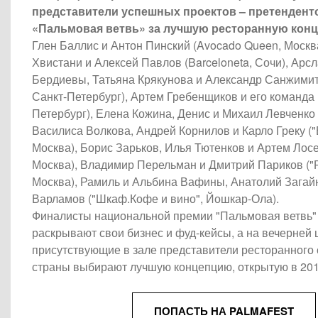
представители успешных проектов – претендент
«Пальмовая ветвь» за лучшую ресторанную конц
Глен Баллис и Антон Пинский (Avocado Queen, Москва
Хвистани и Алексей Павлов (Barceloneta, Сочи), Арс
Бердиевы, Татьяна Крякунова и Александр Санжимит
Санкт-Петербург),
Артем Гребенщиков и его команда 
Петербург), Елена Кожина, Денис и Михаил Левченко (
Василиса Волкова, Андрей Корнилов и Карло Греку (
Москва), Борис Зарьков, Илья Тютенков и Артем Лосе
Москва), Владимир Перельман и Дмитрий Париков ("
Москва), Рамиль и Альбина Вафины, Анатолий Загай
Варламов ("Шкаф.Кофе и вино", Йошкар-Ола).
Финалисты национальной премии "Пальмовая ветвь" 
раскрывают свои бизнес и фуд-кейсы, а на вечерней
присутствующие в зале представители ресторанного
страны выбирают лучшую концепцию, открытую в 201
ПОПАСТЬ НА PALMAFEST